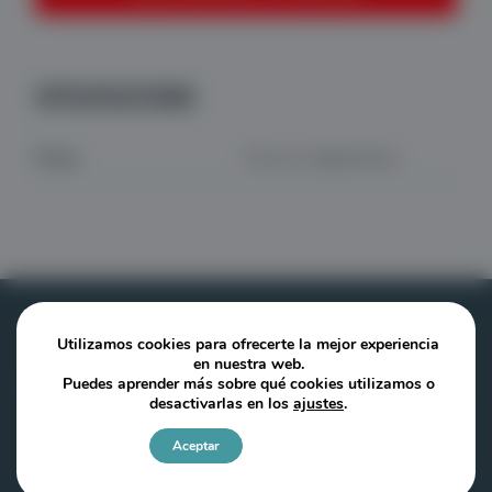
SPECIFICATIONS
Price
Price on Application.
PRÓXIMOS PASOS
Utilizamos cookies para ofrecerte la mejor experiencia
en nuestra web.
Puedes aprender más sobre qué cookies utilizamos o
desactivarlas en los
ajustes
.
OPCIONES DE FINANCIACIÓN
Aceptar
Ajustes