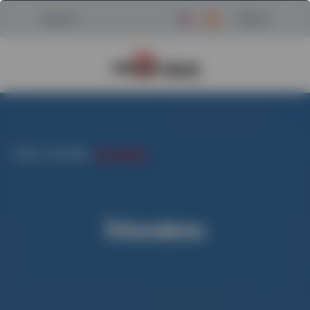
Menu
Search
Regresar a la página de inici
HOGAR
/
CATEGORÍAS
/
TRITURADORAS
Trituradoras