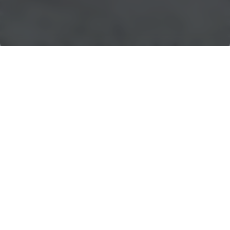
SOLUCIONES DE
CONSTRUCCIÓN Y
DEMOLICIÓN
En Powerscreen Texas, ofrecemos
una gama de equipos de
procesamiento avanzados
adaptados a los sectores de la
construcción y la demolición,
procedentes de fabricantes de
primera línea como Powerscreen y