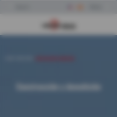
Menu
Search
Regresar a la página de inici
HOGAR
/
INDUSTRIAS
/
CONSTRUCCIÓN Y DEMOLICIÓN
Construcción y demolición