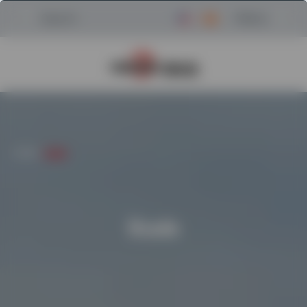
Menu
Search
Regresar a la página de inici
HOGAR
/
USADO
Usado