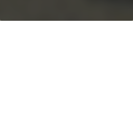
EQUIPOS USADOS
PREMIUM
En Powerscreen Texas,
mantenemos un variado
inventario de equipos usados de
calidad, que se ajustan a una
amplia gama de presupuestos.
Nuestra selección proporciona
una alternativa rentable a la
compra de maquinaria nueva.
Nuestro experimentado equipo
está a tu disposición para atender