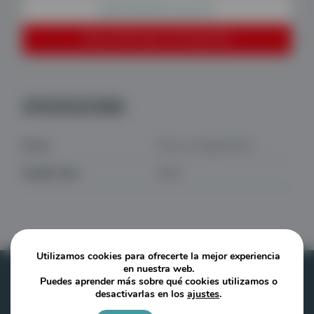
DESCARGAR FOLLETO
SOLICITAR UNA COTIZACIÓN
SPECIFICATIONS
Price
Price on Application.
Model Year
2022
Utilizamos cookies para ofrecerte la mejor experiencia
en nuestra web.
Puedes aprender más sobre qué cookies utilizamos o
PRÓXIMOS PASOS
desactivarlas en los
ajustes
.