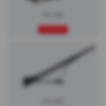
MGL 836X
SEGUIR LEYENDO
MGL 836X