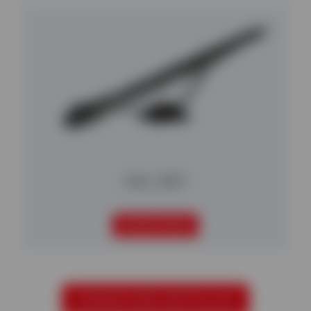
MGL 530T
SEGUIR LEYENDO
CARGAR MÁS ARTÍCULOS