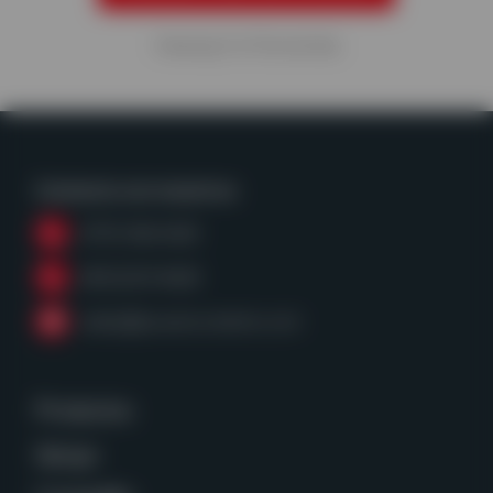
Viewing
9
of
56
articles
Contacta con nosotros
(979) 968-6428
(800)255-8628
sales@powerscreentx.com
Productos
Apoyo