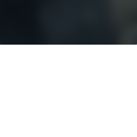
OPCIONES DE
CRIBADO PARA
TODAS LAS
NECESIDADES
Powerscreen Texas ofrece una
amplia gama de soluciones de
cribado adaptadas a diversas