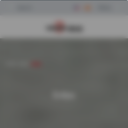
Menu
Search
Regresar a la página de inici
HOGAR
/
USADO
/
CRIBAS
Cribas