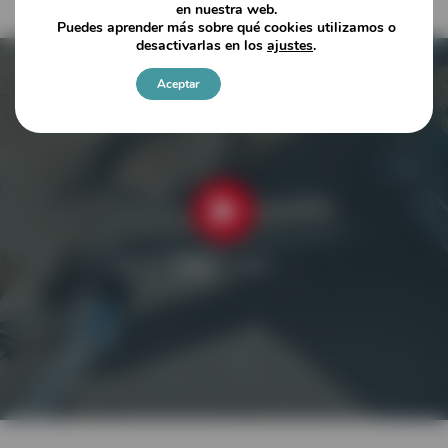
en nuestra web.
Puedes aprender más sobre qué cookies utilizamos o
desactivarlas en los
ajustes
.
Aceptar
Ajustes
Mira en acción