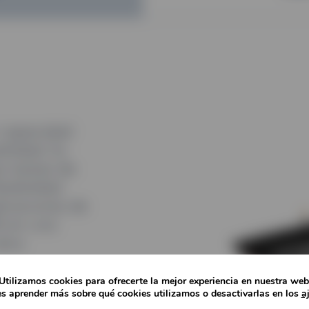
n capacidad
ilidad. Su
as tareas de
exibilidad
licaciones de
50 en una
bra.
Utilizamos cookies para ofrecerte la mejor experiencia en nuestra web
s aprender más sobre qué cookies utilizamos o desactivarlas en los
a