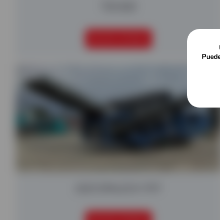
TDS 820
SEGUIR LEYENDO
Puede
2023 SPALECK 175T