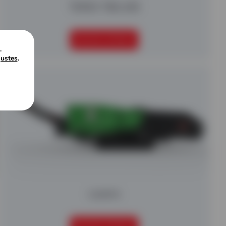
TEREX TBG 630
SEGUIR LEYENDO
.
justes
.
Lacero