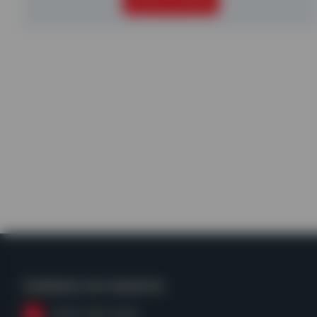
SEGUIR LEYENDO
Contacta con nosotros
(979) 968-6428