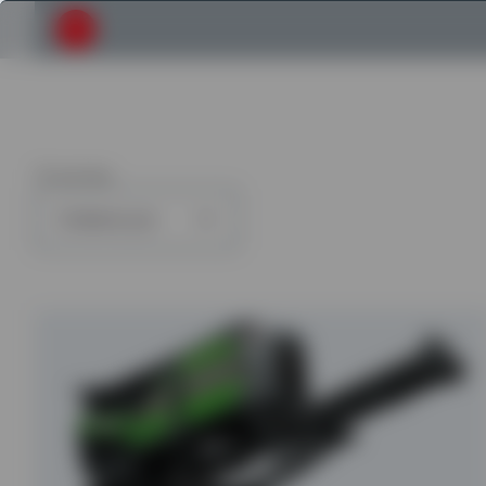
Submit your search request
13
articles