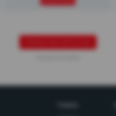
SEGUIR LEYENDO
CARGAR MÁS ARTÍCULOS
Viewing
9
of
13
articles
Productos